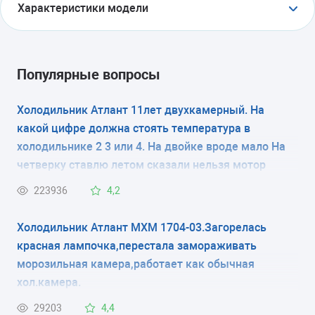
Характеристики модели
ТИП
холодильник с морозильником
Популярные вопросы
ТИП УПРАВЛЕНИЯ
Холодильник Атлант 11лет двухкамерный. На
какой цифре должна стоять температура в
электронное
холодильнике 2 3 или 4. На двойке вроде мало На
КОЛИЧЕСТВО КАМЕР
четверку ставлю летом сказали нельзя мотор
испортится
2
223936
4,2
РАЗМЕРЫ (ШXГXВ)
Холодильник Атлант МХМ 1704-03.Загорелась
красная лампочка,перестала замораживать
59.5x62.5x196.5 см
морозильная камера,работает как обычная
хол.камера.
КОЛИЧЕСТВО КОМПРЕССОРОВ
29203
4,4
1