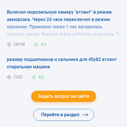
Включил морозильную камеру "атлант" в режим
РАЗМОРАЖИВАНИЕ МОРОЗИЛЬНОЙ КАМЕРЫ
заморозка. Через 24 часа переключил в режим
No Frost
хранение. Примерно через 1 час загорелась
красная лампа. Камера стала работать в режиме "1
РАЗМОРАЖИВАНИЕ ХОЛОДИЛЬНОЙ КАМЕРЫ
минуту работает, 5 минут нет" и так постоянно, при
28198
4,1
No Frost
этом постоянно горит красная лампа .
размер подшипников и сальника для 45у82 атлант
ЭНЕРГОПОТРЕБЛЕНИЕ
стиральная машина
класс A+ (318 кВтч/год)
7552
4,5
ЦВЕТ
-
Задать вопрос на сайте
ХЛАДАГЕНТ
Перейти в раздел
R600a (изобутан)