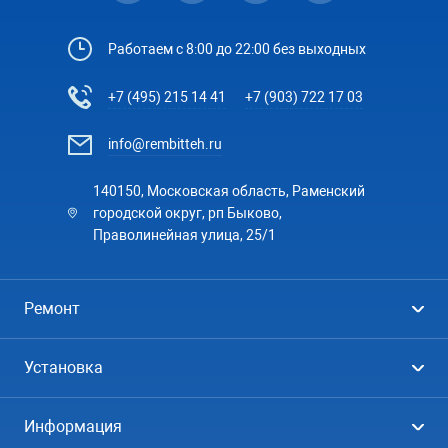
Работаем с 8:00 до 22:00 без выходных
+7 (495) 215 14 41
+7 (903) 722 17 03
info@rembitteh.ru
140150, Московская область, Раменский
городской округ, рп Быково,
Праволинейная улица, 25/1
Ремонт
Холодильники
Установка
Стиральные машины
Стиральные машины
Информация
Посудомоечные машины