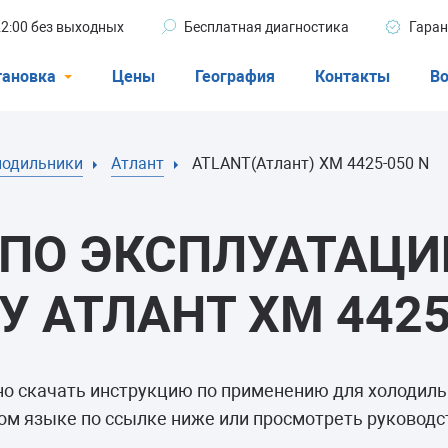
 22:00 без выходных
Бесплатная диагностика
Гаран
тановка
Цены
География
Контакты
Во
Стиральные машины
лодильники
Атлант
ATLANT(Атлант) ХМ 4425-050 N
машины
Посудомоечные машины
ые машины
Кондиционеры
ПО ЭКСПЛУАТАЦИ
 АТЛАНТ ХМ 4425
ели
но скачать инструкцию по применению для холодил
афы
ом языке по ссылке ниже или просмотреть руководст