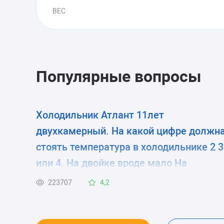
ВЕС
Популярные вопросы
Холодильник Атлант 11лет
двухкамерный. На какой цифре должн
стоять температура в холодильнике 2 3
или 4. На двойке вроде мало На
четверку ставлю летом сказали нельз
223707
4,2
мотор испортится