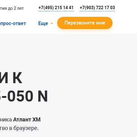
+7(495) 215 14 41
+7(903) 722 17 03
тия до 2 лет
Перезвоните мне
прос-ответ
Еще
О компании
Гарантийный случай
Отзывы
И К
Мастера
Блог
-050 N
Вакансии
Инструкции
ьника
Атлант ХМ
во в браузере.