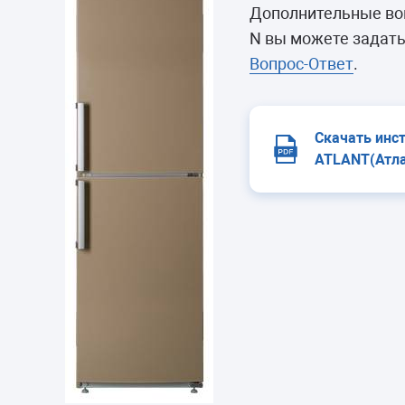
Морозильные 
Дополнительные воп
Сушильные м
N вы можете задать
Вопрос-Ответ
.
Скачать инс
ATLANT(Атла