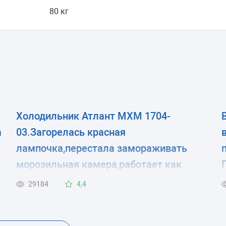
80 кг
Холодильник Атлант МХМ 1704-
а
03.Загорелась красная
лампочка,перестала замораживать
морозильная камера,работает как
я
обычная хол.камера.
29184
4,4