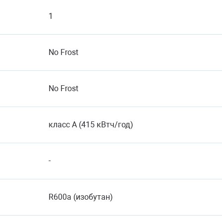
1
No Frost
No Frost
класс A (415 кВтч/год)
-
R600a (изобутан)