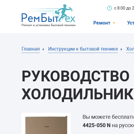
с 8:00 до
Ремонт
Ус
Холодильники
Главная
Инструкции к бытовой технике
Хо
Стиральные 
Посудомоечн
РУКОВОДСТВО 
Телевизоры
Кондиционеры
ХОЛОДИЛЬНИКУ
Варочные пан
Электроплиты
Вы можете бесплат
Духовные шк
4425-050 N
на русск