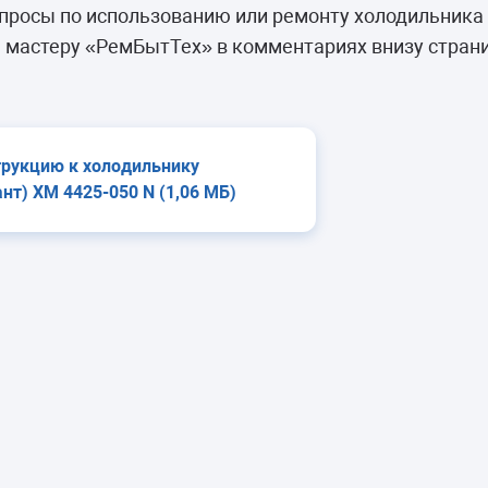
камеры
росы по использованию или ремонту холодильника 
ашины
 мастеру «РемБытТех» в комментариях внизу страни
трукцию к холодильнику
нт) ХМ 4425-050 N (1,06 МБ)