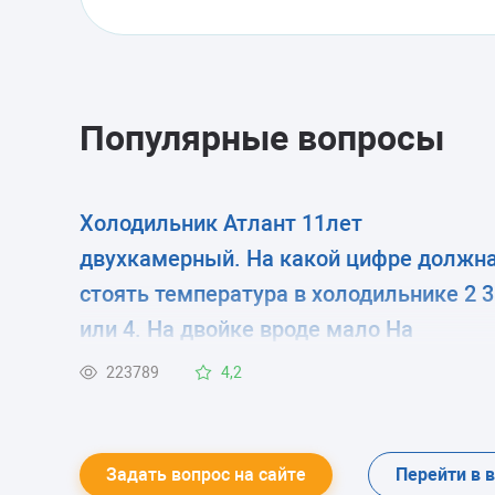
Популярные вопросы
Холодильник Атлант 11лет
двухкамерный. На какой цифре должн
стоять температура в холодильнике 2 3
или 4. На двойке вроде мало На
четверку ставлю летом сказали нельз
223789
4,2
мотор испортится
Задать вопрос на сайте
Перейти в 