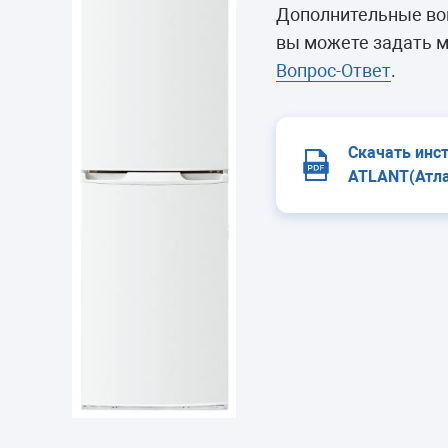
Морозильные 
Дополнительные воп
Сушильные м
вы можете задать м
Вопрос-Ответ
.
Скачать инс
ATLANT(Атла