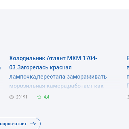
Холодильник Атлант МХМ 1704-
а
03.Загорелась красная
лампочка,перестала замораживать
морозильная камера,работает как
я
обычная хол.камера.
29191
4,4
вопрос-ответ