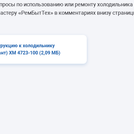
камеры
росы по использованию или ремонту холодильника 
ашины
астеру «РемБытТех» в комментариях внизу страниц
трукцию к холодильнику
нт) ХМ 4723-100 (2,09 МБ)