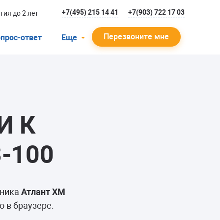
+7(495) 215 14 41
+7(903) 722 17 03
тия до 2 лет
Перезвоните мне
прос-ответ
Еще
О компании
Гарантийный случай
Отзывы
И К
Мастера
Блог
-100
Вакансии
Инструкции
ьника
Атлант ХМ
 в браузере.