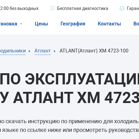
 22:00 без выходных
Бесплатная диагностика
Гаран
тановка
Цены
География
Контакты
Во
Стиральные машины
лодильники
Атлант
ATLANT(Атлант) ХМ 4723-100
машины
Посудомоечные машины
ые машины
Кондиционеры
ПО ЭКСПЛУАТАЦИ
 АТЛАНТ ХМ 4723
ели
но скачать инструкцию по применению для холодил
афы
 языке по ссылке ниже или просмотреть руководство