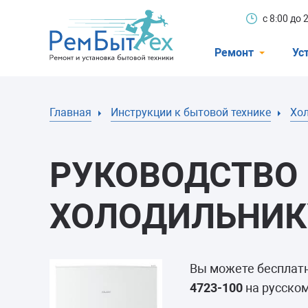
с 8:00 до
Ремонт
Ус
Холодильники
Главная
Инструкции к бытовой технике
Хо
Стиральные 
Посудомоечн
РУКОВОДСТВО 
Телевизоры
Кондиционеры
ХОЛОДИЛЬНИКУ
Варочные пан
Электроплиты
Вы можете бесплат
Духовные шк
4723-100
на русском