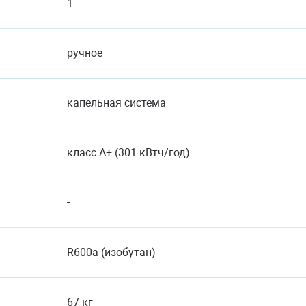
1
ручное
капельная система
класс A+ (301 кВтч/год)
-
R600a (изобутан)
67 кг