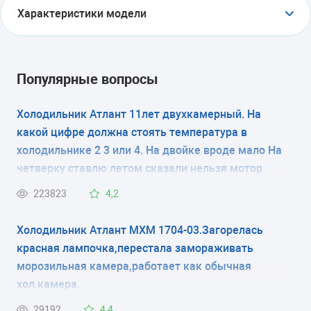
Характеристики модели
ТИП
холодильник с морозильником
Популярные вопросы
ТИП УПРАВЛЕНИЯ
Холодильник Атлант 11лет двухкамерный. На
какой цифре должна стоять температура в
электронное
холодильнике 2 3 или 4. На двойке вроде мало На
КОЛИЧЕСТВО КАМЕР
четверку ставлю летом сказали нельзя мотор
испортится
2
223823
4,2
РАЗМЕРЫ (ШXГXВ)
Холодильник Атлант МХМ 1704-03.Загорелась
красная лампочка,перестала замораживать
59.5x62.5x196.5 см
морозильная камера,работает как обычная
хол.камера.
КОЛИЧЕСТВО КОМПРЕССОРОВ
29192
4,4