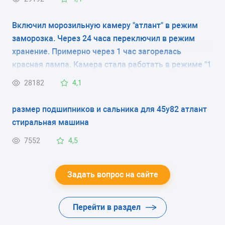
1
Включил морозильную камеру "атлант" в режим
РАЗМОРАЖИВАНИЕ МОРОЗИЛЬНОЙ КАМЕРЫ
заморозка. Через 24 часа переключил в режим
No Frost
хранение. Примерно через 1 час загорелась
красная лампа. Камера стала работать в режиме "1
РАЗМОРАЖИВАНИЕ ХОЛОДИЛЬНОЙ КАМЕРЫ
минуту работает, 5 минут нет" и так постоянно, при
28182
4,1
No Frost
этом постоянно горит красная лампа .
размер подшипников и сальника для 45у82 атлант
ЭНЕРГОПОТРЕБЛЕНИЕ
стиральная машина
класс A (372 кВтч/год)
7552
4,5
ЦВЕТ
-
Задать вопрос на сайте
ХЛАДАГЕНТ
Перейти в раздел
R600a (изобутан)