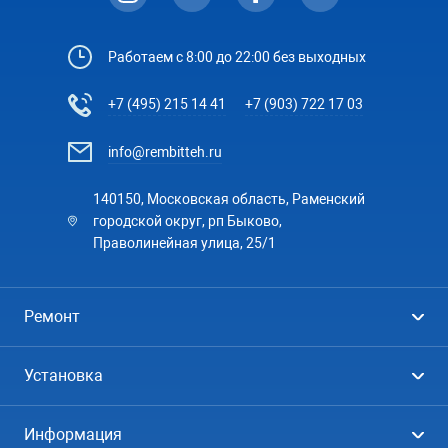
Работаем с 8:00 до 22:00 без выходных
+7 (495) 215 14 41
+7 (903) 722 17 03
info@rembitteh.ru
140150, Московская область, Раменский
городской округ, рп Быково,
Праволинейная улица, 25/1
Ремонт
Холодильники
Установка
Стиральные машины
Стиральные машины
Информация
Посудомоечные машины