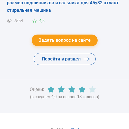
размер подшипников и сальника для 45у82 атлант
ЭНЕРГОПОТРЕБЛЕНИЕ
стиральная машина
класс B
7554
4,5
ЦВЕТ
-
Задать вопрос на сайте
ХЛАДАГЕНТ
Перейти в раздел
R600a (изобутан)
ВЕС
84 кг
Оцени:
(в среднем 4,0 на основе 13 голосов)