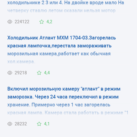
холодильнике 2 3 или 4. На двойке вроде мало На
КОЛИЧЕСТВО КАМЕР
четверку ставлю летом сказали нельзя мотор
испортится
2
224122
4,2
РАЗМЕРЫ (ШXГXВ)
Холодильник Атлант МХМ 1704-03.Загорелась
красная лампочка,перестала замораживать
60x63x195 см
морозильная камера,работает как обычная
хол.камера.
КОЛИЧЕСТВО КОМПРЕССОРОВ
29218
4,4
2
Включил морозильную камеру "атлант" в режим
РАЗМОРАЖИВАНИЕ МОРОЗИЛЬНОЙ КАМЕРЫ
заморозка. Через 24 часа переключил в режим
ручное
хранение. Примерно через 1 час загорелась
красная лампа. Камера стала работать в режиме "1
РАЗМОРАЖИВАНИЕ ХОЛОДИЛЬНОЙ КАМЕРЫ
минуту работает, 5 минут нет" и так постоянно, при
28232
4,1
капельная система
этом постоянно горит красная лампа .