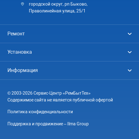
городской округ, рп Быково,
Праволинейная улица, 25/1
Ремонт
Холодильники
Установка
Стиральные машины
Стиральные машины
Информация
Посудомоечные машины
Посудомоечные машины
Цены
Телевизоры
Кондиционеры
© 2003-2026 Сервис-Центр «РемБытТех»
География
Кондиционеры
Содержимое сайта не является публичной офертой
Контакты
Варочные панели
Политика конфиденциальности
Вопрос-ответ
Электроплиты
Поддержка и продвижение – Ilma Group
О компании
Духовные шкафы