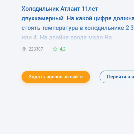
Холодильник Атлант 11лет
двухкамерный. На какой цифре должн
стоять температура в холодильнике 2 3
или 4. На двойке вроде мало На
четверку ставлю летом сказали нельз
223307
4,2
мотор испортится
Задать вопрос на сайте
Перейти в 