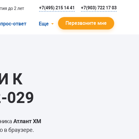
+7(495) 215 14 41
+7(903) 722 17 03
тия до 2 лет
Перезвоните мне
прос-ответ
Еще
О компании
Гарантийный случай
Отзывы
И К
Мастера
Блог
-029
Вакансии
Инструкции
ьника
Атлант ХМ
 в браузере.