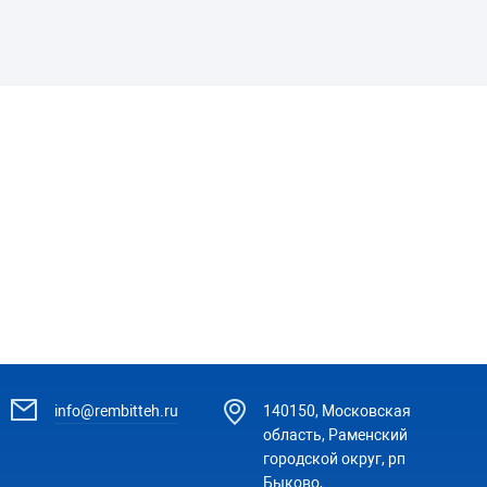
info@rembitteh.ru
140150, Московская
область, Раменский
городской округ, рп
Быково,