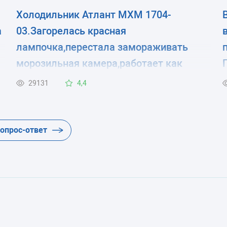
Холодильник Атлант МХМ 1704-
а
03.Загорелась красная
лампочка,перестала замораживать
морозильная камера,работает как
я
обычная хол.камера.
29131
4,4
вопрос-ответ