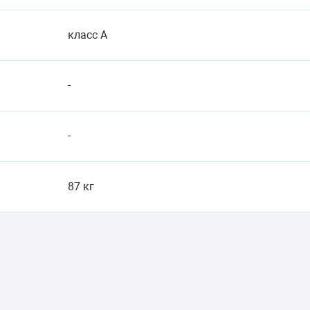
класс A
-
-
87 кг