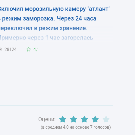
Включил морозильную камеру "атлант"
в режим заморозка. Через 24 часа
переключил в режим хранение.
Примерно через 1 час загорелась
красная лампа. Камера стала работать
28124
4,1
в режиме "1 минуту работает, 5 минут
нет" и так постоянно, при этом
постоянно горит красная лампа .
Оцени:
(в среднем 4,0 на основе 7 голосов)