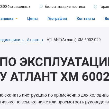
 22:00 без выходных
Бесплатная диагностика
Гаран
тановка
Цены
География
Контакты
Во
Стиральные машины
лодильники
Атлант
ATLANT(Атлант) ХМ 6002-029
машины
Посудомоечные машины
ые машины
Кондиционеры
ПО ЭКСПЛУАТАЦИ
 АТЛАНТ ХМ 6002
ели
но скачать инструкцию по применению для холодил
афы
 языке по ссылке ниже или просмотреть руководство