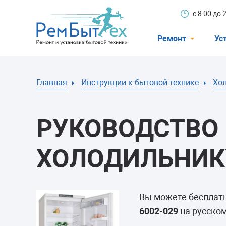
с 8:00 до
Ремонт
Ус
Холодильники
Главная
Инструкции к бытовой технике
Хо
Стиральные 
Посудомоечн
РУКОВОДСТВО 
Телевизоры
Кондиционеры
ХОЛОДИЛЬНИКУ
Варочные пан
Электроплиты
Вы можете бесплат
Духовные шк
6002-029
на русском