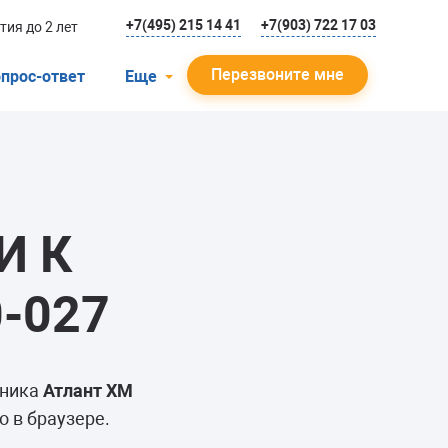
+7(495) 215 14 41
+7(903) 722 17 03
тия до 2 лет
Перезвоните мне
прос-ответ
Еще
О компании
Гарантийный случай
Отзывы
И К
Мастера
Блог
-027
Вакансии
Инструкции
ьника
Атлант ХМ
 в браузере.