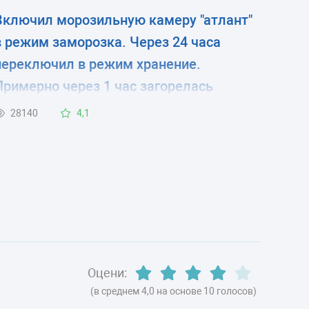
Включил морозильную камеру "атлант"
в режим заморозка. Через 24 часа
переключил в режим хранение.
Примерно через 1 час загорелась
красная лампа. Камера стала работать
28140
4,1
в режиме "1 минуту работает, 5 минут
нет" и так постоянно, при этом
постоянно горит красная лампа .
Оцени:
(в среднем 4,0 на основе 10 голосов)