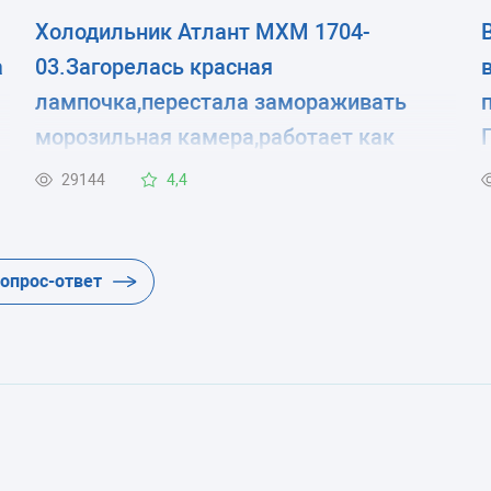
Холодильник Атлант МХМ 1704-
а
03.Загорелась красная
лампочка,перестала замораживать
морозильная камера,работает как
я
обычная хол.камера.
29144
4,4
вопрос-ответ