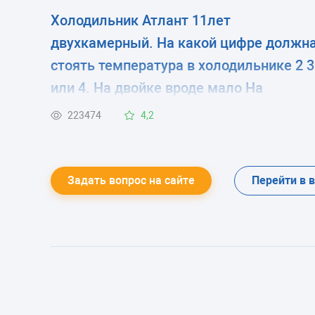
Холодильник Атлант 11лет
двухкамерный. На какой цифре должн
стоять температура в холодильнике 2 3
или 4. На двойке вроде мало На
четверку ставлю летом сказали нельз
223474
4,2
мотор испортится
Задать вопрос на сайте
Перейти в 