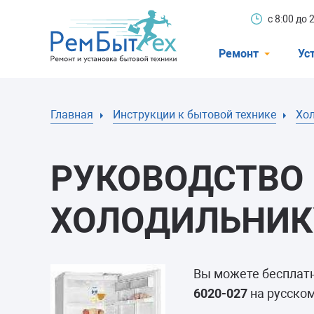
с 8:00 до
Ремонт
Ус
Холодильники
Главная
Инструкции к бытовой технике
Хо
Стиральные 
Посудомоечн
РУКОВОДСТВО 
Телевизоры
Кондиционеры
ХОЛОДИЛЬНИКУ
Варочные пан
Электроплиты
Вы можете бесплат
Духовные шк
6020-027
на русском