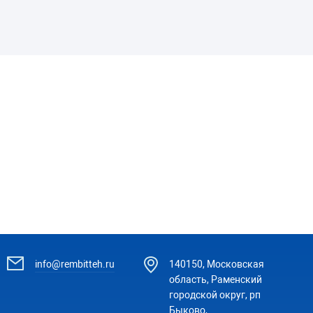
info@rembitteh.ru
140150, Московская
область, Раменский
городской округ, рп
Быково,