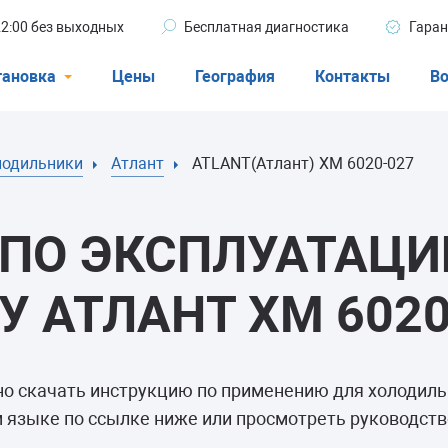
 22:00 без выходных
Бесплатная диагностика
Гаран
тановка
Цены
География
Контакты
Во
Стиральные машины
лодильники
Атлант
ATLANT(Атлант) ХМ 6020-027
машины
Посудомоечные машины
ые машины
Кондиционеры
ПО ЭКСПЛУАТАЦИ
 АТЛАНТ ХМ 6020
ели
но скачать инструкцию по применению для холодил
афы
 языке по ссылке ниже или просмотреть руководство