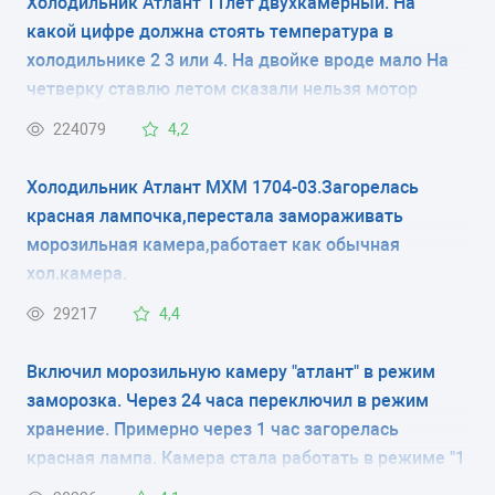
Холодильник Атлант 11лет двухкамерный. На
какой цифре должна стоять температура в
электромеханическое
холодильнике 2 3 или 4. На двойке вроде мало На
КОЛИЧЕСТВО КАМЕР
четверку ставлю летом сказали нельзя мотор
испортится
1
224079
4,2
РАЗМЕРЫ (ШXГXВ)
Холодильник Атлант МХМ 1704-03.Загорелась
красная лампочка,перестала замораживать
60x63x150 см
морозильная камера,работает как обычная
хол.камера.
КОЛИЧЕСТВО КОМПРЕССОРОВ
29217
4,4
1
Включил морозильную камеру "атлант" в режим
РАЗМОРАЖИВАНИЕ МОРОЗИЛЬНОЙ КАМЕРЫ
заморозка. Через 24 часа переключил в режим
-
хранение. Примерно через 1 час загорелась
красная лампа. Камера стала работать в режиме "1
РАЗМОРАЖИВАНИЕ ХОЛОДИЛЬНОЙ КАМЕРЫ
минуту работает, 5 минут нет" и так постоянно, при