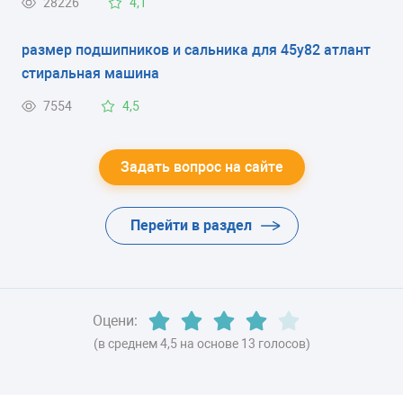
28226
4,1
капельная система
этом постоянно горит красная лампа .
размер подшипников и сальника для 45у82 атлант
ЭНЕРГОПОТРЕБЛЕНИЕ
стиральная машина
класс A+ (133 кВтч/год)
7554
4,5
ЦВЕТ
-
Задать вопрос на сайте
ХЛАДАГЕНТ
Перейти в раздел
R600a (изобутан)
ВЕС
53 кг
Оцени:
(в среднем 4,5 на основе 13 голосов)