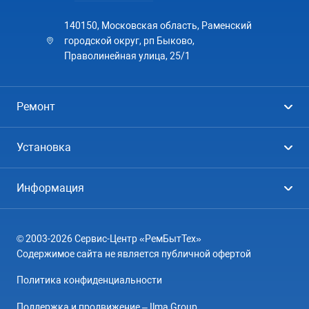
140150, Московская область, Раменский
городской округ, рп Быково,
Праволинейная улица, 25/1
Ремонт
Холодильники
Установка
Стиральные машины
Стиральные машины
Информация
Посудомоечные машины
Посудомоечные машины
Цены
Телевизоры
Кондиционеры
© 2003-2026 Сервис-Центр «РемБытТех»
География
Кондиционеры
Содержимое сайта не является публичной офертой
Контакты
Варочные панели
Политика конфиденциальности
Вопрос-ответ
Электроплиты
Поддержка и продвижение – Ilma Group