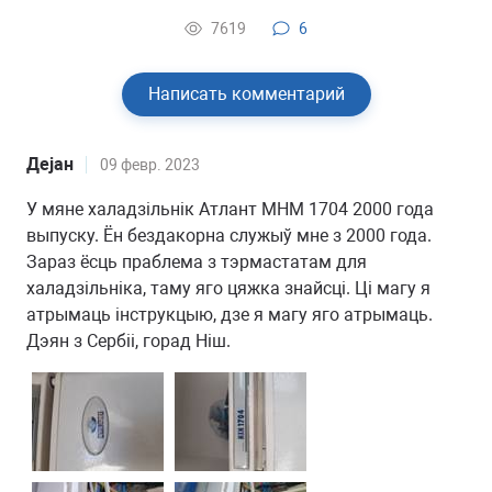
7619
6
Написать комментарий
Дејан
09 февр. 2023
У мяне халадзільнік Атлант MHM 1704 2000 года
выпуску. Ён бездакорна служыў мне з 2000 года.
Зараз ёсць праблема з тэрмастатам для
халадзільніка, таму яго цяжка знайсці. Ці магу я
атрымаць інструкцыю, дзе я магу яго атрымаць.
Дэян з Сербіі, горад Ніш.