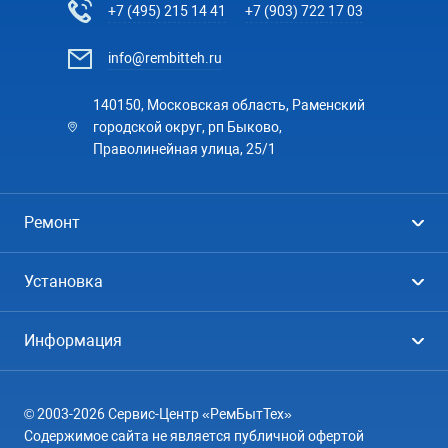
+7 (495) 215 14 41
+7 (903) 722 17 03
info@rembitteh.ru
140150, Московская область, Раменский
городской округ, рп Быково,
Праволинейная улица, 25/1
Ремонт
Холодильники
Установка
Стиральные машины
Стиральные машины
Информация
Посудомоечные машины
Посудомоечные машины
Цены
Телевизоры
Кондиционеры
© 2003-2026 Сервис-Центр «РемБытТех»
География
Кондиционеры
Содержимое сайта не является публичной офертой