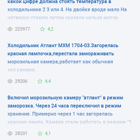
какой цифре должна стоять температура в
электромеханическое
холодильнике 2 3 или 4. На двойке вроде мало На
КОЛИЧЕСТВО КАМЕР
четверку ставлю летом сказали нельзя мотор
испортится
2
223977
4,2
РАЗМЕРЫ (ШXГXВ)
Холодильник Атлант МХМ 1704-03.Загорелась
красная лампочка,перестала замораживать
60x63x195 см
морозильная камера,работает как обычная
хол.камера.
КОЛИЧЕСТВО КОМПРЕССОРОВ
29206
4,4
2
Включил морозильную камеру "атлант" в режим
РАЗМОРАЖИВАНИЕ МОРОЗИЛЬНОЙ КАМЕРЫ
заморозка. Через 24 часа переключил в режим
ручное
хранение. Примерно через 1 час загорелась
красная лампа. Камера стала работать в режиме "1
РАЗМОРАЖИВАНИЕ ХОЛОДИЛЬНОЙ КАМЕРЫ
минуту работает, 5 минут нет" и так постоянно, при
28201
4,1
капельная система
этом постоянно горит красная лампа .