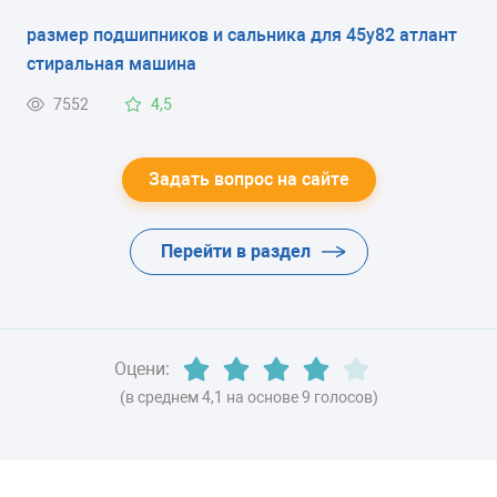
размер подшипников и сальника для 45у82 атлант
ЭНЕРГОПОТРЕБЛЕНИЕ
стиральная машина
класс B
7552
4,5
ЦВЕТ
-
Задать вопрос на сайте
ХЛАДАГЕНТ
Перейти в раздел
-
ВЕС
84 кг
Оцени:
(в среднем 4,1 на основе 9 голосов)