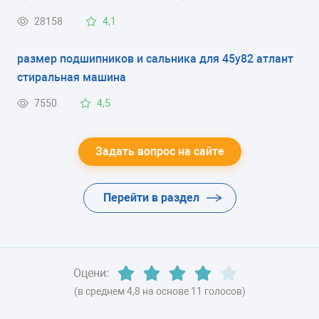
РАЗМОРАЖИВАНИЕ ХОЛОДИЛЬНОЙ КАМЕРЫ
минуту работает, 5 минут нет" и так постоянно, при
28158
4,1
капельная система
этом постоянно горит красная лампа .
размер подшипников и сальника для 45у82 атлант
ЭНЕРГОПОТРЕБЛЕНИЕ
стиральная машина
класс A
7550
4,5
ЦВЕТ
-
Задать вопрос на сайте
ХЛАДАГЕНТ
Перейти в раздел
-
ВЕС
-
Оцени:
(в среднем 4,8 на основе 11 голосов)