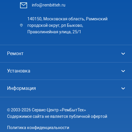
info@rembitteh.ru
140150, Московская область, Раменский
городской округ, рп Быково,
Праволинейная улица, 25/1
Ремонт
Холодильники
Установка
Стиральные машины
Стиральные машины
Информация
Посудомоечные машины
Посудомоечные машины
Цены
Телевизоры
Кондиционеры
© 2003-2026 Сервис-Центр «РемБытТех»
География
Кондиционеры
Содержимое сайта не является публичной офертой
Контакты
Варочные панели
Политика конфиденциальности