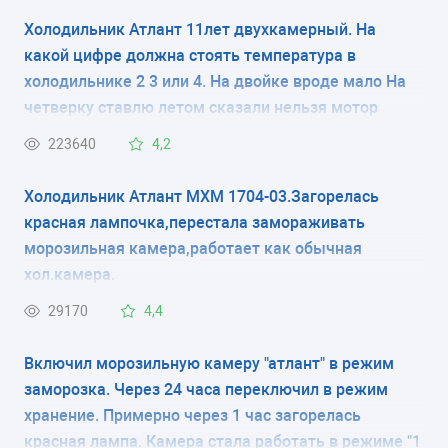
ТИП УПРАВЛЕНИЯ
Холодильник Атлант 11лет двухкамерный. На
какой цифре должна стоять температура в
электронное
холодильнике 2 3 или 4. На двойке вроде мало На
КОЛИЧЕСТВО КАМЕР
четверку ставлю летом сказали нельзя мотор
испортится
2
223640
4,2
РАЗМЕРЫ (ШXГXВ)
Холодильник Атлант МХМ 1704-03.Загорелась
красная лампочка,перестала замораживать
60x64x195 см
морозильная камера,работает как обычная
хол.камера.
КОЛИЧЕСТВО КОМПРЕССОРОВ
29170
4,4
2
Включил морозильную камеру "атлант" в режим
РАЗМОРАЖИВАНИЕ МОРОЗИЛЬНОЙ КАМЕРЫ
заморозка. Через 24 часа переключил в режим
ручное
хранение. Примерно через 1 час загорелась
красная лампа. Камера стала работать в режиме "1