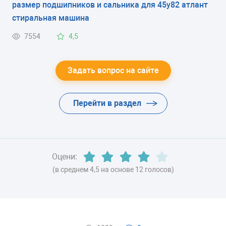
размер подшипников и сальника для 45у82 атлант
ЭНЕРГОПОТРЕБЛЕНИЕ
стиральная машина
класс B
7554
4,5
ЦВЕТ
-
Задать вопрос на сайте
ХЛАДАГЕНТ
Перейти в раздел
R600a (изобутан)
ВЕС
75 кг
Оцени:
(в среднем 4,5 на основе 12 голосов)