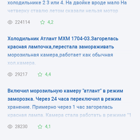
холодильнике 2 3 или 4. На двойке вроде мало На
КОЛИЧЕСТВО КАМЕР
четверку ставлю летом сказали нельзя мотор
испортится
2
224114
4,2
РАЗМЕРЫ (ШXГXВ)
Холодильник Атлант МХМ 1704-03.Загорелась
красная лампочка,перестала замораживать
60x63x176 см
морозильная камера,работает как обычная
хол.камера.
КОЛИЧЕСТВО КОМПРЕССОРОВ
29217
4,4
2
Включил морозильную камеру "атлант" в режим
РАЗМОРАЖИВАНИЕ МОРОЗИЛЬНОЙ КАМЕРЫ
заморозка. Через 24 часа переключил в режим
ручное
хранение. Примерно через 1 час загорелась
красная лампа. Камера стала работать в режиме "1
РАЗМОРАЖИВАНИЕ ХОЛОДИЛЬНОЙ КАМЕРЫ
минуту работает, 5 минут нет" и так постоянно, при
28230
4,1
капельная система
этом постоянно горит красная лампа .