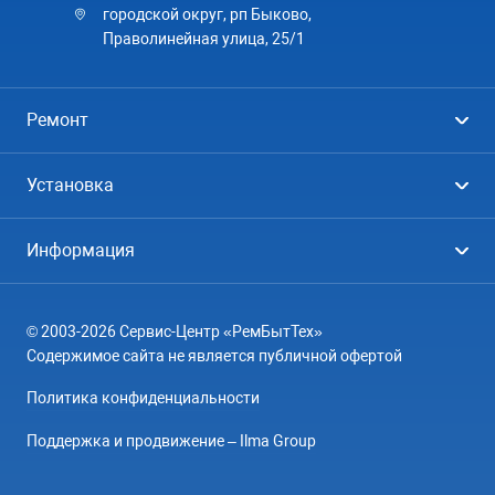
городской округ, рп Быково,
Праволинейная улица, 25/1
Ремонт
Холодильники
Установка
Стиральные машины
Стиральные машины
Информация
Посудомоечные машины
Посудомоечные машины
Цены
Телевизоры
Кондиционеры
© 2003-2026 Сервис-Центр «РемБытТех»
География
Кондиционеры
Содержимое сайта не является публичной офертой
Контакты
Варочные панели
Политика конфиденциальности
Вопрос-ответ
Электроплиты
Поддержка и продвижение – Ilma Group
О компании
Духовные шкафы