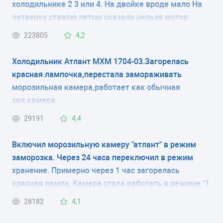
холодильнике 2 3 или 4. На двойке вроде мало На
КОЛИЧЕСТВО КАМЕР
четверку ставлю летом сказали нельзя мотор
испортится
2
223805
4,2
РАЗМЕРЫ (ШXГXВ)
Холодильник Атлант МХМ 1704-03.Загорелась
красная лампочка,перестала замораживать
60x63x176 см
морозильная камера,работает как обычная
хол.камера.
КОЛИЧЕСТВО КОМПРЕССОРОВ
29191
4,4
2
Включил морозильную камеру "атлант" в режим
РАЗМОРАЖИВАНИЕ МОРОЗИЛЬНОЙ КАМЕРЫ
заморозка. Через 24 часа переключил в режим
ручное
хранение. Примерно через 1 час загорелась
красная лампа. Камера стала работать в режиме "1
РАЗМОРАЖИВАНИЕ ХОЛОДИЛЬНОЙ КАМЕРЫ
минуту работает, 5 минут нет" и так постоянно, при
28182
4,1
капельная система
этом постоянно горит красная лампа .