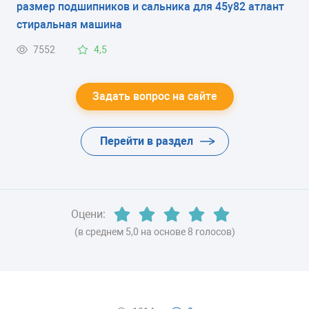
размер подшипников и сальника для 45у82 атлант
ЭНЕРГОПОТРЕБЛЕНИЕ
стиральная машина
класс B
7552
4,5
ЦВЕТ
серый
Задать вопрос на сайте
ХЛАДАГЕНТ
Перейти в раздел
R600a (изобутан)
ВЕС
75 кг
Оцени:
(в среднем 5,0 на основе 8 голосов)