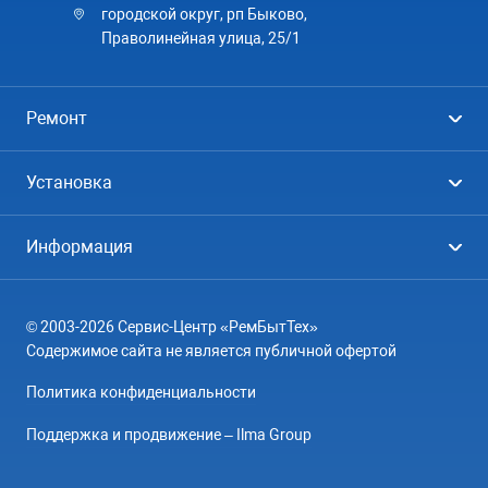
городской округ, рп Быково,
Праволинейная улица, 25/1
Ремонт
Холодильники
Установка
Стиральные машины
Стиральные машины
Информация
Посудомоечные машины
Посудомоечные машины
Цены
Телевизоры
Кондиционеры
© 2003-2026 Сервис-Центр «РемБытТех»
География
Кондиционеры
Содержимое сайта не является публичной офертой
Контакты
Варочные панели
Политика конфиденциальности
Вопрос-ответ
Электроплиты
Поддержка и продвижение – Ilma Group
О компании
Духовные шкафы