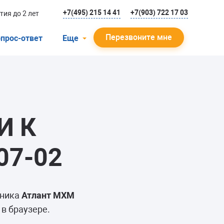
+7(495) 215 14 41
+7(903) 722 17 03
тия до 2 лет
Перезвоните мне
прос-ответ
Еще
О компании
Гарантийный случай
Отзывы
И К
Мастера
Блог
07-02
Вакансии
Инструкции
ьника
Атлант МХМ
в браузере.