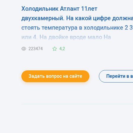
Холодильник Атлант 11лет
двухкамерный. На какой цифре должн
стоять температура в холодильнике 2 3
или 4. На двойке вроде мало На
четверку ставлю летом сказали нельз
223474
4,2
мотор испортится
Задать вопрос на сайте
Перейти в 