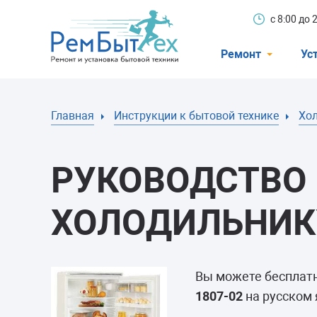
с 8:00 до
Ремонт
Ус
Холодильники
Главная
Инструкции к бытовой технике
Хо
Стиральные 
Посудомоечн
РУКОВОДСТВО 
Телевизоры
Кондиционеры
ХОЛОДИЛЬНИКУ
Варочные пан
Электроплиты
Вы можете бесплат
Духовные шк
1807-02
на русском 