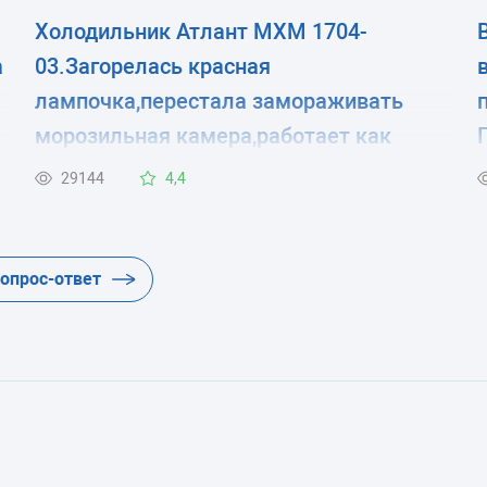
Холодильник Атлант МХМ 1704-
а
03.Загорелась красная
лампочка,перестала замораживать
морозильная камера,работает как
я
обычная хол.камера.
29144
4,4
вопрос-ответ