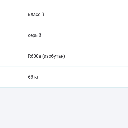
класс B
серый
R600a (изобутан)
68 кг