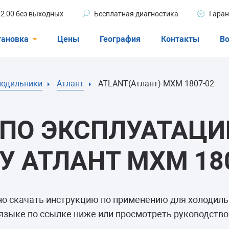
 22:00 без выходных
Бесплатная диагностика
Гаран
тановка
Цены
География
Контакты
Во
Стиральные машины
лодильники
Атлант
ATLANT(Атлант) МХМ 1807-02
машины
Посудомоечные машины
ые машины
Кондиционеры
ПО ЭКСПЛУАТАЦИ
 АТЛАНТ МХМ 18
ели
но скачать инструкцию по применению для холодил
афы
языке по ссылке ниже или просмотреть руководство 