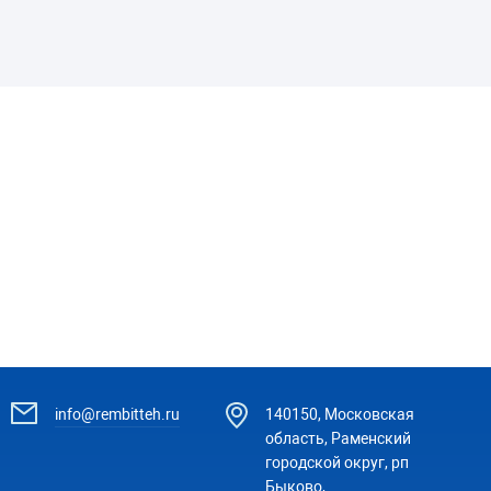
info@rembitteh.ru
140150, Московская
область, Раменский
городской округ, рп
Быково,