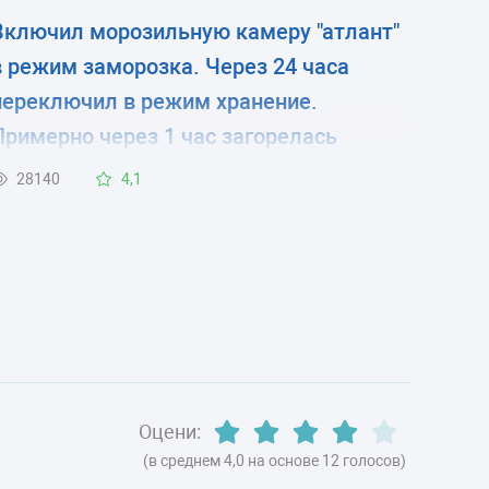
Включил морозильную камеру "атлант"
в режим заморозка. Через 24 часа
переключил в режим хранение.
Примерно через 1 час загорелась
красная лампа. Камера стала работать
28140
4,1
в режиме "1 минуту работает, 5 минут
нет" и так постоянно, при этом
постоянно горит красная лампа .
Оцени:
(в среднем 4,0 на основе 12 голосов)