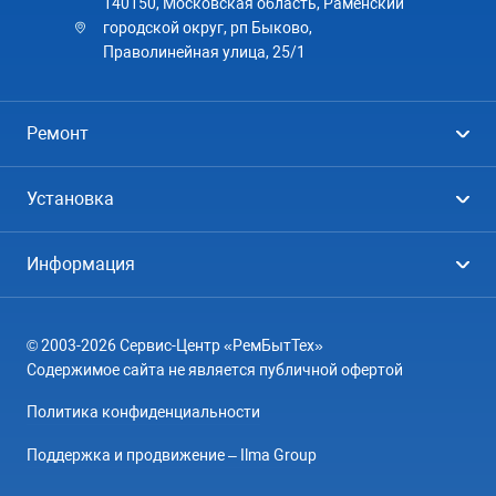
140150, Московская область, Раменский
городской округ, рп Быково,
Праволинейная улица, 25/1
Ремонт
Холодильники
Установка
Стиральные машины
Стиральные машины
Информация
Посудомоечные машины
Посудомоечные машины
Цены
Телевизоры
Кондиционеры
© 2003-2026 Сервис-Центр «РемБытТех»
География
Кондиционеры
Содержимое сайта не является публичной офертой
Контакты
Варочные панели
Политика конфиденциальности
Вопрос-ответ
Электроплиты
Поддержка и продвижение – Ilma Group
О компании