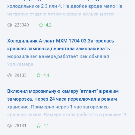
холодильнике 2 3 или 4. На двойке вроде мало На
КОЛИЧЕСТВО КАМЕР
четверку ставлю летом сказали нельзя мотор
испортится
2
223349
4,2
РАЗМЕРЫ (ШXГXВ)
Холодильник Атлант МХМ 1704-03.Загорелась
красная лампочка,перестала замораживать
60x63x176 см
морозильная камера,работает как обычная
хол.камера.
КОЛИЧЕСТВО КОМПРЕССОРОВ
29135
4,4
1
Включил морозильную камеру "атлант" в режим
РАЗМОРАЖИВАНИЕ МОРОЗИЛЬНОЙ КАМЕРЫ
заморозка. Через 24 часа переключил в режим
ручное
хранение. Примерно через 1 час загорелась
красная лампа. Камера стала работать в режиме "1
РАЗМОРАЖИВАНИЕ ХОЛОДИЛЬНОЙ КАМЕРЫ
минуту работает, 5 минут нет" и так постоянно, при
28131
4,1
капельная система
этом постоянно горит красная лампа .