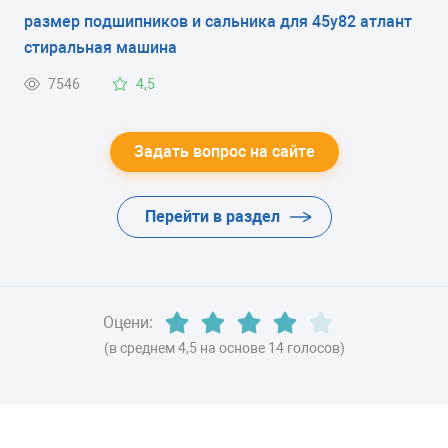
размер подшипников и сальника для 45у82 атлант
ЭНЕРГОПОТРЕБЛЕНИЕ
стиральная машина
класс B
7546
4,5
ЦВЕТ
серый
Задать вопрос на сайте
ХЛАДАГЕНТ
Перейти в раздел
R600a (изобутан)
ВЕС
68 кг
Оцени:
(в среднем 4,5 на основе 14 голосов)