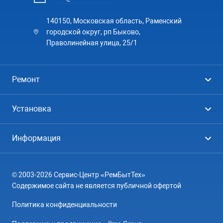
140150, Московская область, Раменский
городской округ, рп Быково,
Праволинейная улица, 25/1
Ремонт
Холодильники
Установка
Стиральные машины
Стиральные машины
Информация
Посудомоечные машины
Посудомоечные машины
Цены
Телевизоры
Кондиционеры
© 2003-2026 Сервис-Центр «РемБытТех»
География
Кондиционеры
Содержимое сайта не является публичной офертой
Контакты
Варочные панели
Политика конфиденциальности
Вопрос-ответ
Электроплиты