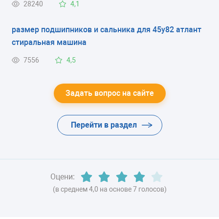
28240
4,1
капельная система
этом постоянно горит красная лампа .
размер подшипников и сальника для 45у82 атлант
ЭНЕРГОПОТРЕБЛЕНИЕ
стиральная машина
класс A (379.60 кВтч/год)
7556
4,5
ЦВЕТ
-
Задать вопрос на сайте
ХЛАДАГЕНТ
Перейти в раздел
R600a (изобутан)
ВЕС
86 кг
Оцени:
(в среднем 4,0 на основе 7 голосов)