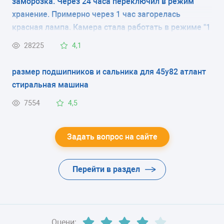
заморозка. Через 24 часа переключил в режим
ручное
хранение. Примерно через 1 час загорелась
красная лампа. Камера стала работать в режиме "1
РАЗМОРАЖИВАНИЕ ХОЛОДИЛЬНОЙ КАМЕРЫ
минуту работает, 5 минут нет" и так постоянно, при
28225
4,1
капельная система
этом постоянно горит красная лампа .
размер подшипников и сальника для 45у82 атлант
ЭНЕРГОПОТРЕБЛЕНИЕ
стиральная машина
класс A (391 кВтч/год)
7554
4,5
ЦВЕТ
-
Задать вопрос на сайте
ХЛАДАГЕНТ
Перейти в раздел
R600a (изобутан)
ВЕС
-
Оцени: