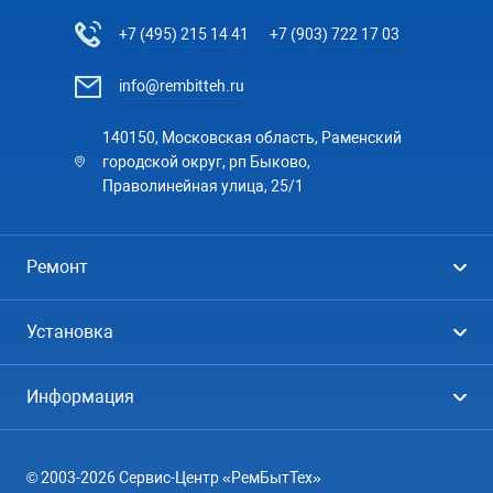
+7 (495) 215 14 41
+7 (903) 722 17 03
info@rembitteh.ru
140150, Московская область, Раменский
городской округ, рп Быково,
Праволинейная улица, 25/1
Ремонт
Холодильники
Установка
Стиральные машины
Стиральные машины
Информация
Посудомоечные машины
Посудомоечные машины
Цены
Телевизоры
Кондиционеры
© 2003-2026 Сервис-Центр «РемБытТех»
География
Кондиционеры