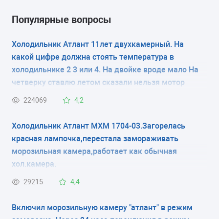
холодильник с морозильником
Популярные вопросы
ТИП УПРАВЛЕНИЯ
Холодильник Атлант 11лет двухкамерный. На
какой цифре должна стоять температура в
электронное
холодильнике 2 3 или 4. На двойке вроде мало На
КОЛИЧЕСТВО КАМЕР
четверку ставлю летом сказали нельзя мотор
испортится
2
224069
4,2
РАЗМЕРЫ (ШXГXВ)
Холодильник Атлант МХМ 1704-03.Загорелась
красная лампочка,перестала замораживать
60x64x195 см
морозильная камера,работает как обычная
хол.камера.
КОЛИЧЕСТВО КОМПРЕССОРОВ
29215
4,4
2
Включил морозильную камеру "атлант" в режим
РАЗМОРАЖИВАНИЕ МОРОЗИЛЬНОЙ КАМЕРЫ