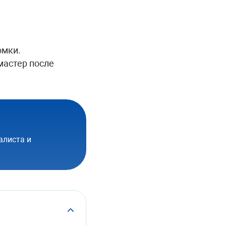
омки.
мастер после
алиста и