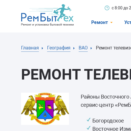
с 8:00 до
Ремонт
Ус
Холодильники
Главная
География
ВАО
Ремонт телевиз
Стиральные 
Посудомоечн
РЕМОНТ ТЕЛЕВ
Телевизоры
Кондиционеры
Варочные пан
Районы Восточного 
сервис-центр «РемБ
Электроплиты
Духовные шк
Богородское
Восточное Изм