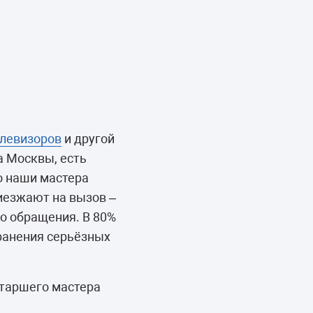
елевизоров
и другой
а Москвы, есть
о наши мастера
риезжают на вызов –
о обращения. В 80%
транения серьёзных
старшего мастера