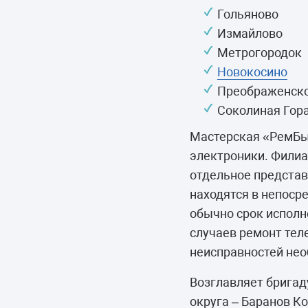
Морозильные 
Гольяново
Сушильные м
Измайлово
Метрогородок
Новокосино
Преображенск
Соколиная Гор
Мастерская «РемБы
электроники. Филиа
отдельное представ
находятся в непоср
обычно срок исполн
случаев ремонт тел
неисправностей нео
Возглавляет бригад
округа – Баранов К