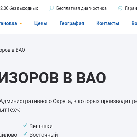
 22:00 без выходных
Бесплатная диагностика
Гаран
тановка
Цены
География
Контакты
Во
Стиральные машины
оров в ВАО
машины
Посудомоечные машины
ые машины
Кондиционеры
ИЗОРОВ В ВАО
ели
Административного Округа, в которых производит р
ытТех»:
афы
Вешняки
айлово
Восточный