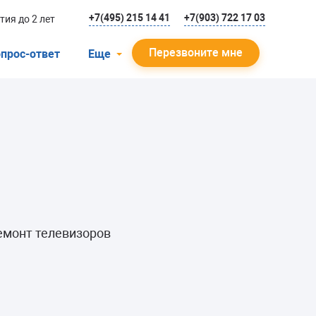
+7(495) 215 14 41
+7(903) 722 17 03
тия до 2 лет
Перезвоните мне
прос-ответ
Еще
О компании
Гарантийный случай
Отзывы
Мастера
Блог
Вакансии
емонт телевизоров
Инструкции