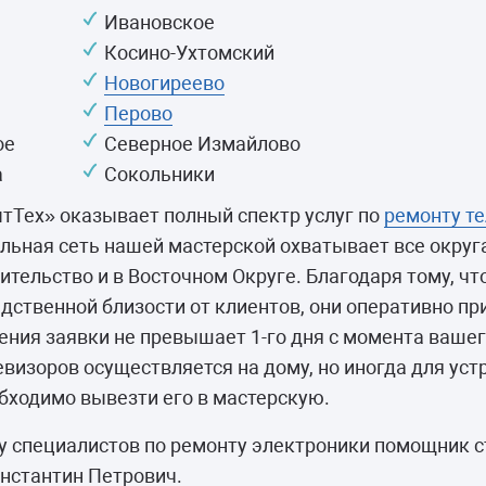
камеры
Ивановское
ашины
Косино-Ухтомский
Новогиреево
Перово
ое
Северное Измайлово
а
Сокольники
тТех» оказывает полный спектр услуг по
ремонту т
льная сеть нашей мастерской охватывает все округ
ительство и в Восточном Округе. Благодаря тому, чт
едственной близости от клиентов, они оперативно п
ения заявки не превышает 1-го дня с момента вашег
евизоров осуществляется на дому, но иногда для ус
бходимо вывезти его в мастерскую.
у специалистов по ремонту электроники помощник 
онстантин Петрович.