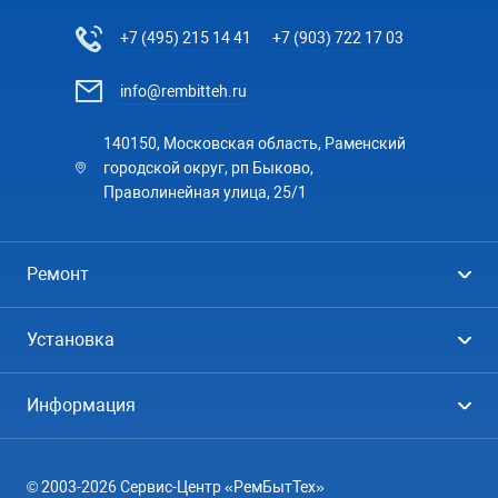
+7 (495) 215 14 41
+7 (903) 722 17 03
info@rembitteh.ru
140150, Московская область, Раменский
городской округ, рп Быково,
Праволинейная улица, 25/1
Ремонт
Холодильники
Установка
Стиральные машины
Стиральные машины
Информация
Посудомоечные машины
Посудомоечные машины
Цены
Телевизоры
Кондиционеры
© 2003-2026 Сервис-Центр «РемБытТех»
География