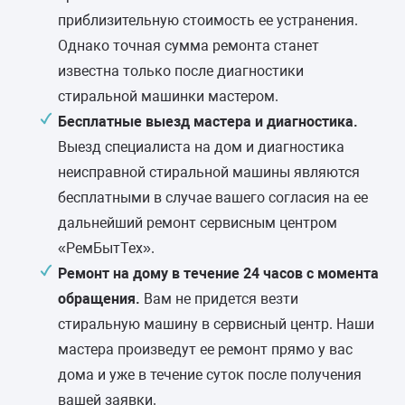
40-60 минут
6 месяцев
гарантии
приблизительную стоимость ее устранения.
Однако точная сумма ремонта станет
Замена заливного клапана
от 1500 руб.
(КЭНа)
известна только после диагностики
30-60 минут
6 месяцев
гарантии
стиральной машинки мастером.
Бесплатные выезд мастера и диагностика.
Вынуть посторонний
от 1300 руб.
Выезд специалиста на дом и диагностика
предмет
неисправной стиральной машины являются
30-70 минут
-
гарантии
бесплатными в случае вашего согласия на ее
дальнейший ремонт сервисным центром
Замена блока управления
от 2000 руб.
или индикации
«РемБытТех».
30-80 минут
Ремонт на дому в течение 24 часов с момента
1 год
гарантии
обращения.
Вам не придется везти
Ремонт платы управления
от 2500 руб.
стиральную машину в сервисный центр. Наши
или индикации
мастера произведут ее ремонт прямо у вас
40-90 минут на месте или 2-3 дня
6 месяцев
дома и уже в течение суток после получения
(вывозится в мастерскую)
гарантии
вашей заявки.