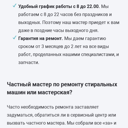
Удобный график работы с 8 до 22.00.
Мы
Замена селектора программ
от 2000 руб.
работаем с 8 до 22 часов без праздников и
30-70 минут
6 месяцев
гарантии
выходных. Поэтому наш мастер приедет к вам
Ремонт или замена
даже в поздние часы выходного дня.
от 2000 руб.
аквастопа
Гарантия на ремонт.
Мы даем гарантию
30-90 минут
1 год
гарантии
сроком от 3 месяцев до 2 лет на все виды
работ, проделанных нашими специалистами, и
Ремонт или замена патрубка
от 1500 руб.
запчасти.
30-70 минут
1 год
гарантии
Замена шкива барабана
от 1600 руб.
Частный мастер по ремонту стиральных
30-50 минут
1 год
гарантии
машин или мастерская?
Замена датчика
от 1300 руб.
Часто необходимость ремонта заставляет
температуры или
задуматься, обратиться ли в сервисный центр или
термостата
вызвать частного мастера. Мы собрали все «за» и
30-60 минут
6 месяцев
гарантии