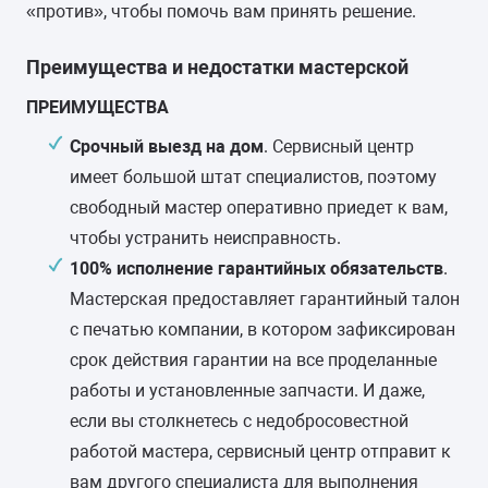
«против», чтобы помочь вам принять решение.
Замена ТЭНа сушки
от 1600 руб.
Преимущества и недостатки мастерской
40-80 минут
6 месяцев
гарантии
ПРЕИМУЩЕСТВА
Замена мотора вентилятора
от 1800 руб.
Срочный выезд на дом
. Сервисный центр
сушки
имеет большой штат специалистов, поэтому
40-80 минут
6 месяцев
гарантии
свободный мастер оперативно приедет к вам,
Замена жгута
чтобы устранить неисправность.
от 1500 руб.
электропроводки
100% исполнение гарантийных обязательств
.
40-80 минут
2 года
гарантии
Мастерская предоставляет гарантийный талон
с печатью компании, в котором зафиксирован
Замена циркуляционного
от 2000 руб.
срок действия гарантии на все проделанные
насоса
работы и установленные запчасти. И даже,
40-70 минут
6 месяцев
гарантии
если вы столкнетесь с недобросовестной
работой мастера, сервисный центр отправит к
Замена верхнего
от 1800 руб.
противовеса
вам другого специалиста для выполнения