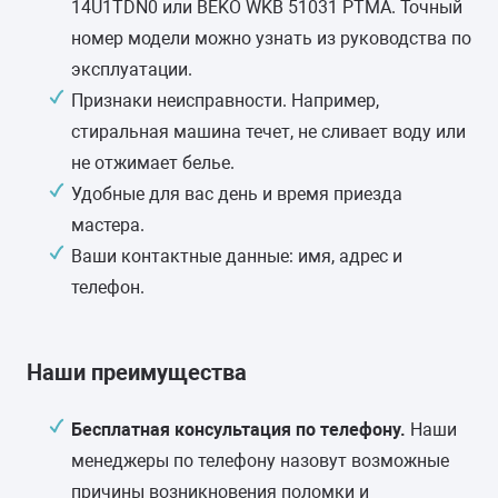
люка)
14U1TDN0 или BEKO WKB 51031 PTMA. Точный
Замена нижнего
от 3500 руб.
30-60 минут
1 год
гарантии
номер модели можно узнать из руководства по
противовеса
эксплуатации.
1-2 часа
2 года
гарантии
Замена щёток двигателя
от 1400 руб.
Признаки неисправности. Например,
30-70 минут
6 месяцев
гарантии
стиральная машина течет, не сливает воду или
Замена шторок барабана с
от 2900 руб.
не отжимает белье.
разбором бака (для машин с
Ремонт или замена мотора
от 2000 руб.
вертикальной загрузкой)
Удобные для вас день и время приезда
40-80 минут
1 год
гарантии
1-3 часа
6 месяцев
гарантии
мастера.
Ваши контактные данные: имя, адрес и
Замена амортизаторов
от 2200 руб.
телефон.
40-90 минут
1 год
гарантии
Замена пружин
от 1900 руб.
Наши преимущества
30-70 минут
1 год
гарантии
Бесплатная консультация по телефону.
Наши
Замена прессостата
от 1600 руб.
менеджеры по телефону назовут возможные
(датчика уровня)
причины возникновения поломки и