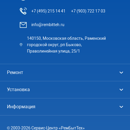
+7 (495) 215 14 41
+7 (903) 722 17 03
info@rembitteh.ru
140150, Московская область, Раменский
городской округ, рп Быково,
Праволинейная улица, 25/1
Ремонт
Холодильники
Установка
Стиральные машины
Стиральные машины
Информация
Посудомоечные машины
Посудомоечные машины
Цены
Телевизоры
Кондиционеры
© 2003-2026 Сервис-Центр «РемБытТех»