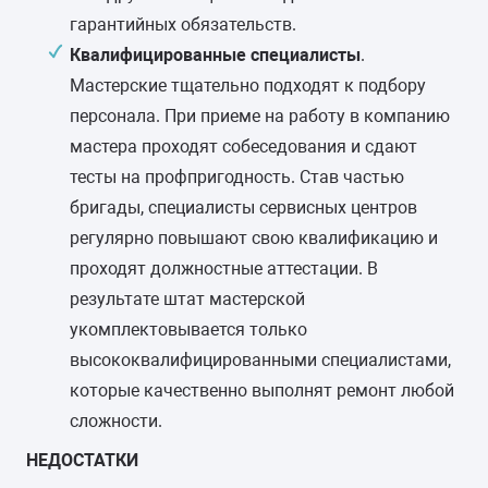
30-60 минут
2 года
гарантии
гарантийных обязательств.
Квалифицированные специалисты
.
Замена шторок барабана
от 1900 руб.
Мастерские тщательно подходят к подбору
(для машин с вертикальной
персонала. При приеме на работу в компанию
загрузкой)
мастера проходят собеседования и сдают
40-70 минут
6 месяцев
гарантии
тесты на профпригодность. Став частью
бригады, специалисты сервисных центров
регулярно повышают свою квалификацию и
проходят должностные аттестации. В
результате штат мастерской
укомплектовывается только
высококвалифицированными специалистами,
которые качественно выполнят ремонт любой
сложности.
НЕДОСТАТКИ