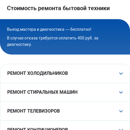
Стоимость ремонта бытовой техники
Выезд мастера и диагностика — бесплатно!
В случае отказа требуется оплатить 400 руб. за
диагностику.
РЕМОНТ ХОЛОДИЛЬНИКОВ
Чистка дренажа
от 1100 руб.
РЕМОНТ СТИРАЛЬНЫХ МАШИН
20-30 минут
Замена кнопки
от 1000 руб.
РЕМОНТ ТЕЛЕВИЗОРОВ
Регулировка дверцы
от 900 руб.
30-50 минут
10-20 минут
Ремонт блока питания
от 1800 руб.
РЕМОНТ КОНДИЦИОНЕРОВ