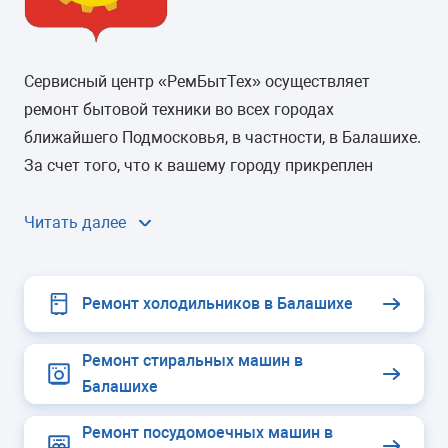
Сервисный центр «РемБытТех» осуществляет
ремонт бытовой техники во всех городах
ближайшего Подмосковья, в частности, в Балашихе.
За счет того, что к вашему городу прикреплен
отдельный мастер, неисправность техники будет
устранена в кратчайшие сроки – в течение 24 часов
Читать далее
с момента оставления заявки. «РемБытТех» в
Балашихе устраняет неисправности в следующих
Ремонт холодильников в Балашихе
видах бытовой техники:
Ремонт стиральных машин в
Балашихе
Ремонт посудомоечных машин в